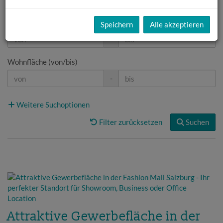
Zimmer
Speichern
Alle akzeptieren
-
Wohnfläche (von/bis)
-
Weitere Suchoptionen
Filter zurücksetzen
Suchen
Attraktive Gewerbefläche in der