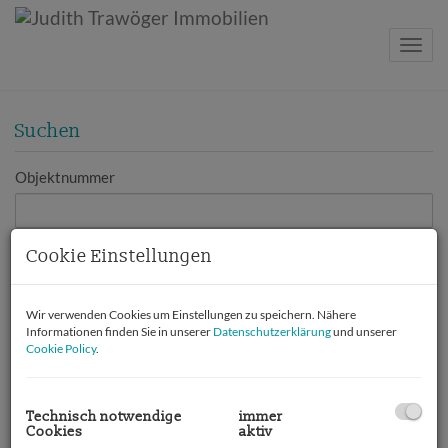
Navig
Suchen
Objektnummer
Cookie Einstellungen
Vermarktungsart
Alle
Miete
Kauf
Wir verwenden Cookies um Einstellungen zu speichern. Nähere
Informationen finden Sie in unserer
Datenschutzerklärung
und unserer
Objektart
Cookie Policy
.
Preis
Technisch notwendige
immer
Cookies
aktiv
-