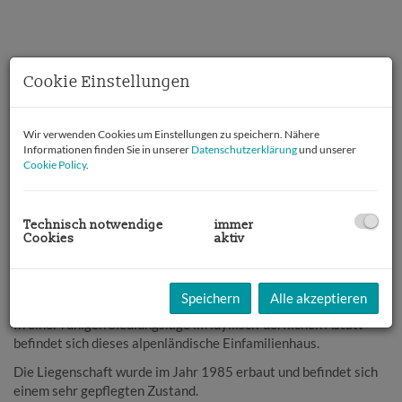
Cookie Einstellungen
Wir verwenden Cookies um Einstellungen zu speichern. Nähere
Informationen finden Sie in unserer
Datenschutzerklärung
und unserer
Cookie Policy
.
Technisch notwendige
immer
Cookies
aktiv
Beschreibung
Speichern
Alle akzeptieren
In einer ruhigen Siedlungslage im idyllisch-dörflichen Astätt
befindet sich dieses alpenländische Einfamilienhaus.
Die Liegenschaft wurde im Jahr 1985 erbaut und befindet sich
einem sehr gepflegten Zustand.