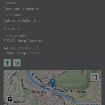
Kontakt
Downloads - Formulare
Impressum
Datenschutzinformation
Adresse
Imbergstraße 1
5020 Salzburg, Österreich
Tel.:
043 664 140 35 15
E-Mail:
info@jt-immo.at
Leaflet
|
Tiles ©
basemap.at