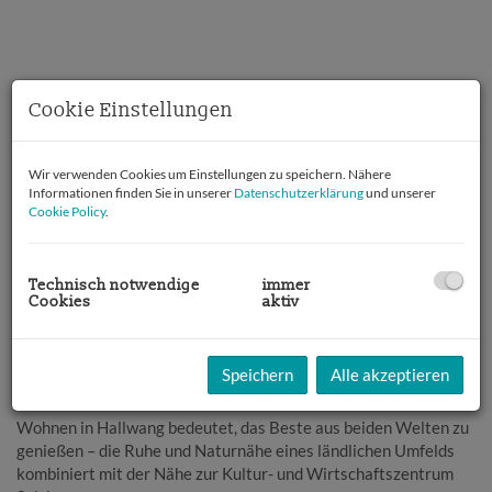
Cookie Einstellungen
Wir verwenden Cookies um Einstellungen zu speichern. Nähere
Informationen finden Sie in unserer
Datenschutzerklärung
und unserer
Cookie Policy
.
Technisch notwendige
immer
Cookies
aktiv
Beschreibung
Speichern
Alle akzeptieren
Wohnen in Hallwang bedeutet, das Beste aus beiden Welten zu
genießen – die Ruhe und Naturnähe eines ländlichen Umfelds
kombiniert mit der Nähe zur Kultur- und Wirtschaftszentrum