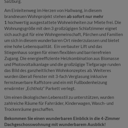
Salzburg.
Am Einleitenweg im Herzen von Hallwang, in diesem
brandneuen Wohnprojekt stehen
ab sofort nur mehr
1
hochwertig ausgestattete Wohneinheiten zur Miete frei. Die
Wohnungsgröße mit den 3 großzügigen Schlafzimmer eignet
sich auch gut für eine Wohngemeinschaft, Pärchen und Familien
um sich in diesem wunderbaren Ort niederzulassen und bietet
eine hohe Lebensqualität. Ein verbauter Lift und das
Stiegenhaus sorgen für einen flexiblen und barrierefreien
Zugang. Die energieeffiziente Heizkombination aus Biomasse
und Photovoltaikanlage und die großzügige Tiefgarage runden
das Bild des ganzheitlichen Wohnkonzeptes ab. Weiteres
wurden überall Fenster mit 3-fach Verglasung inklusive
fernsteuerbare Raffstore und ein mit Fußbodenheizung
erwärmter „Echtholz“ Parkett verlegt.
Um einen ökologischen Lebensstil zu unterstützen, wurden
zahlreiche Räume für Fahrräder, Kinderwagen, Wasch- und
Trockenräume geschaffen.
Bekommen Sie einen wunderbaren Einblick in die 4-Zimmer
Dachgeschosswohnung mit wunderbarem Ausblick!