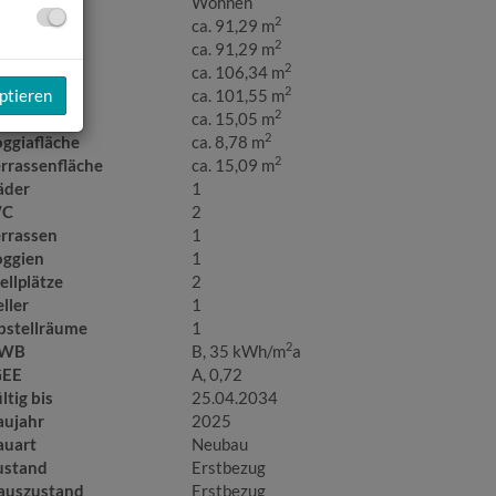
utzungsart
Wohnen
2
läche
ca. 91,29 m
2
ohnfläche
ca. 91,29 m
2
utzfläche
ca. 106,34 m
2
artenfläche
ca. 101,55 m
ptieren
2
llerfläche
ca. 15,05 m
2
oggiafläche
ca. 8,78 m
2
errassenfläche
ca. 15,09 m
äder
1
C
2
errassen
1
oggien
1
ellplätze
2
ller
1
bstellräume
1
2
WB
B, 35 kWh/m
a
GEE
A, 0,72
ltig bis
25.04.2034
aujahr
2025
auart
Neubau
ustand
Erstbezug
auszustand
Erstbezug