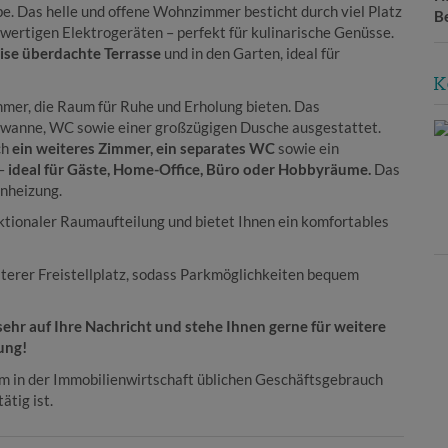
e. Das helle und offene Wohnzimmer besticht durch viel Platz
B
wertigen Elektrogeräten – perfekt für kulinarische Genüsse.
eise überdachte Terrasse
und in den Garten, ideal für
K
mer, die Raum für Ruhe und Erholung bieten. Das
ewanne, WC sowie einer großzügigen Dusche ausgestattet.
ch
ein weiteres Zimmer, ein separates WC
sowie ein
 –
ideal für Gäste, Home-Office, Büro oder Hobbyräume.
Das
nheizung.
ktionaler Raumaufteilung und bietet Ihnen ein komfortables
terer Freistellplatz, sodass Parkmöglichkeiten bequem
ehr auf Ihre Nachricht und stehe Ihnen gerne für weitere
ung!
em in der Immobilienwirtschaft üblichen Geschäftsgebrauch
ätig ist.