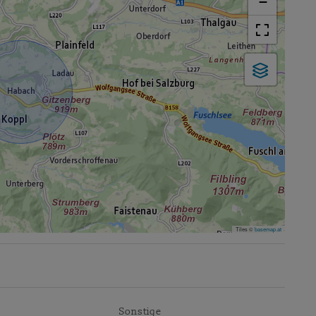
−
Tiles ©
basemap.at
Sonstige