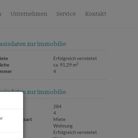
n
Unternehmen
Service
Kontakt
asisdaten zur Immobilie
iete
Erfolgreich vermietet
2
läche
ca. 91,29 m
immer
4
asisdaten zur Immobilie
bjektnr.
284
immer
4
er
ermarktungsart
Miete
bjektart
Wohnung
iete
Erfolgreich vermietet