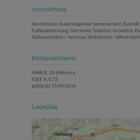
Ausstattung
Abstellraum
Außenliegender Sonnenschutz
Bad mi
Fußbodenheizung
Getrennte Toiletten
Grünblick
Ka
Südwestbalkon / -terrasse
Wohnküche / offene Küc
Energieausweis
2
HWB
B, 35 kWh/m
a
fGEE
A, 0,72
gültig bis
25.04.2034
Lageplan