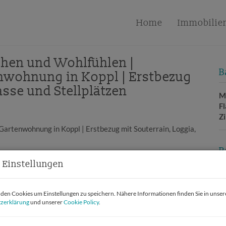
Home
Immobilie
iehen und Wohlfühlen |
B
nwohnung in Koppl | Erstbezug
asse und Stellplätzen
M
F
Z
B
 Einstellungen
O
Z
en Cookies um Einstellungen zu speichern. Nähere Informationen finden Sie in unser
V
zerklärung
und unserer
Cookie Policy
.
O
M