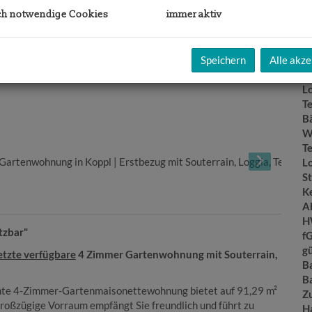
N
ch notwendige Cookies
immer aktiv
F
W
N
G
Speichern
Alle akze
Ke
L
T
B
W
T
L
St
Ke
A
H
tzbar"
f
gü
etzte verfügbare
4 Zimmer Gartenwohnung mit Souterrain,
B
B
nte 4-Zimmer-Gartenmaisonettewohnung bietet auf 91,29 m²
Z
großzügige Vorraum empfängt Sie freundlich und führt zu
H