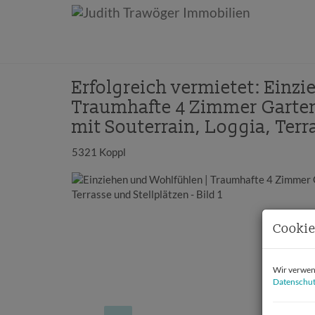
Erfolgreich vermietet: Einz
Traumhafte 4 Zimmer Garte
mit Souterrain, Loggia, Terr
5321 Koppl
Cookie
Wir verwend
Datenschut