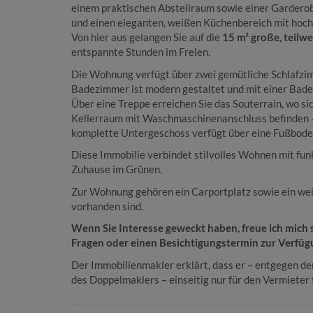
einem praktischen Abstellraum sowie einer Garderob
und einen eleganten, weißen Küchenbereich mit hoch
Von hier aus gelangen Sie auf die
15 m² große, teilw
entspannte Stunden im Freien.
Die Wohnung verfügt über zwei gemütliche Schlafzim
Badezimmer ist modern gestaltet und mit einer Bad
Über eine Treppe erreichen Sie das Souterrain, wo si
Kellerraum mit Waschmaschinenanschluss befinden
komplette Untergeschoss verfügt über eine Fußbode
Diese Immobilie verbindet stilvolles Wohnen mit fun
Zuhause im Grünen.
Zur Wohnung gehören ein Carportplatz sowie ein wei
vorhanden sind.
Wenn Sie Interesse geweckt haben, freue ich mich s
Fragen oder einen Besichtigungstermin zur Verfüg
Der Immobilienmakler erklärt, dass er – entgegen d
des Doppelmaklers – einseitig nur für den Vermieter t