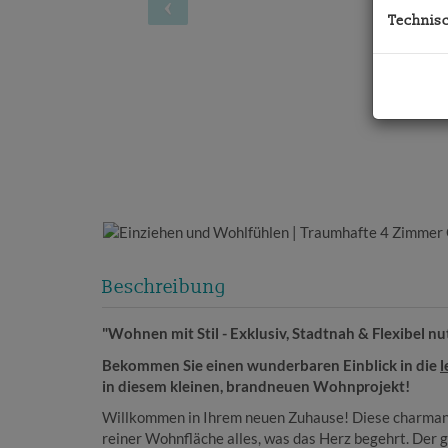
Technis
Beschreibung
"Wohnen mit Stil - Exklusiv, Stadtnah & Flexibel nu
Bekommen Sie einen wunderbaren Einblick in die
l
in diesem kleinen, brandneuen Wohnprojekt!
Willkommen in Ihrem neuen Zuhause! Diese charma
reiner Wohnfläche alles, was das Herz begehrt. Der 