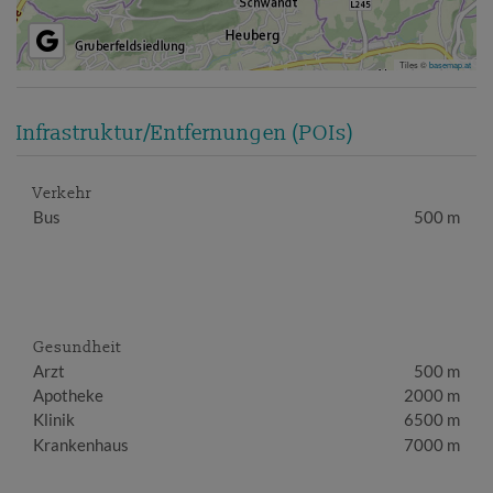
Tiles ©
basemap.at
Infrastruktur/Entfernungen (POIs)
Verkehr
Bus
500 m
Gesundheit
Arzt
500 m
Apotheke
2000 m
Klinik
6500 m
Krankenhaus
7000 m