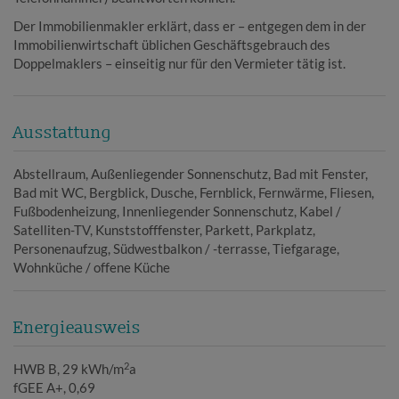
Der Immobilienmakler erklärt, dass er – entgegen dem in der
Immobilienwirtschaft üblichen Geschäftsgebrauch des
Doppelmaklers – einseitig nur für den Vermieter tätig ist.
Ausstattung
Abstellraum
Außenliegender Sonnenschutz
Bad mit Fenster
Bad mit WC
Bergblick
Dusche
Fernblick
Fernwärme
Fliesen
Fußbodenheizung
Innenliegender Sonnenschutz
Kabel /
Satelliten-TV
Kunststofffenster
Parkett
Parkplatz
Personenaufzug
Südwestbalkon / -terrasse
Tiefgarage
Wohnküche / offene Küche
Energieausweis
2
HWB
B, 29 kWh/m
a
fGEE
A+, 0,69