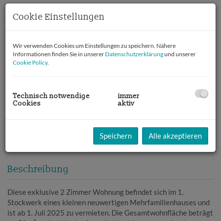
Cookie Einstellungen
Wir verwenden Cookies um Einstellungen zu speichern. Nähere
Informationen finden Sie in unserer
Datenschutzerklärung
und unserer
Cookie Policy
.
Technisch notwendige
immer
Cookies
aktiv
Speichern
Alle akzeptieren
Beschreibung
Diese exklusive 2 Zimmer Wohnung befindet sich im 1.
Stockwerk eines kleinen neuwertigen Mehrfamilienhauses und
ist ab 1. Juli 2025 zu vermieten. Die Gesamtwohnfläche beträgt