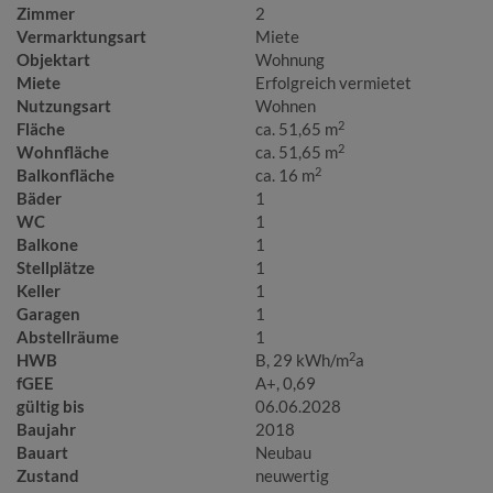
Zimmer
2
Vermarktungsart
Miete
Objektart
Wohnung
Miete
Erfolgreich vermietet
Nutzungsart
Wohnen
2
Fläche
ca. 51,65 m
2
Wohnfläche
ca. 51,65 m
2
Balkonfläche
ca. 16 m
Bäder
1
WC
1
Balkone
1
Stellplätze
1
Keller
1
Garagen
1
Abstellräume
1
2
HWB
B, 29 kWh/m
a
fGEE
A+, 0,69
gültig bis
06.06.2028
Baujahr
2018
Bauart
Neubau
Zustand
neuwertig