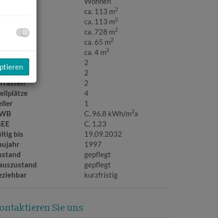
utzungsart
Wohnen
2
läche
ca. 113 m
2
ohnfläche
ca. 113 m
2
rundfläche
ca. 728 m
2
llerfläche
ca. 65 m
2
alkonfläche
ca. 4 m
äder
2
ptieren
C
2
errassen
2
ellplätze
4
ller
1
2
WB
C, 96.8 kWh/m
a
GEE
C, 1,23
ltig bis
19.09.2032
aujahr
1997
ustand
gepflegt
auszustand
gepflegt
eziehbar
kurzfristig
ontaktieren Sie uns