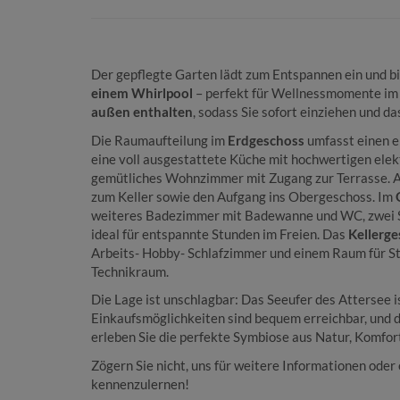
Der gepflegte Garten lädt zum Entspannen ein und b
einem Whirlpool
– perfekt für Wellnessmomente im
außen enthalten
, sodass Sie sofort einziehen und 
Die Raumaufteilung im
Erdgeschoss
umfasst einen e
eine voll ausgestattete Küche mit hochwertigen elek
gemütliches Wohnzimmer mit Zugang zur Terrasse. Au
zum Keller sowie den Aufgang ins Obergeschoss. Im
weiteres Badezimmer mit Badewanne und WC, zwei Sch
ideal für entspannte Stunden im Freien. Das
Kellerg
Arbeits- Hobby- Schlafzimmer und einem Raum für S
Technikraum.
Die Lage ist unschlagbar: Das Seeufer des Attersee 
Einkaufsmöglichkeiten sind bequem erreichbar, und d
erleben Sie die perfekte Symbiose aus Natur, Komfor
Zögern Sie nicht, uns für weitere Informationen oder 
kennenzulernen!