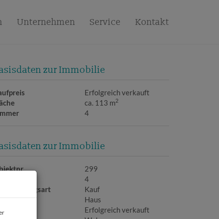
n
Unternehmen
Service
Kontakt
asisdaten zur Immobilie
aufpreis
Erfolgreich verkauft
2
läche
ca. 113 m
immer
4
asisdaten zur Immobilie
bjektnr.
299
immer
4
ermarktungsart
Kauf
bjektart
Haus
aufpreis
Erfolgreich verkauft
er