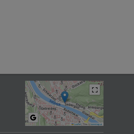
Leaflet
|
Tiles ©
basemap.at