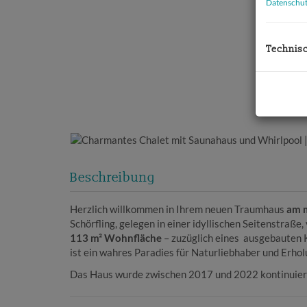
Datenschut
Technis
Beschreibung
Herzlich willkommen in Ihrem neuen Traumhaus
am m
Schörfling, gelegen in einer idyllischen Seitenstr
113 m² Wohnfläche
– zuzüglich eines ausgebauten 
ist ein wahres Paradies für Naturliebhaber und Erho
Das Haus wurde zwischen 2017 und 2022 kontinuierli