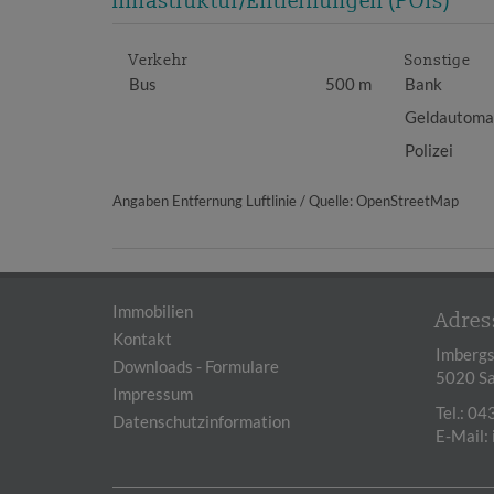
Infrastruktur/Entfernungen (POIs)
Verkehr
Sonstige
Bus
500 m
Bank
Geldautoma
Polizei
Angaben Entfernung Luftlinie / Quelle: OpenStreetMap
Immobilien
Adres
Kontakt
Imbergs
Downloads - Formulare
5020 Sa
Impressum
Tel.:
043
Datenschutzinformation
E-Mail: