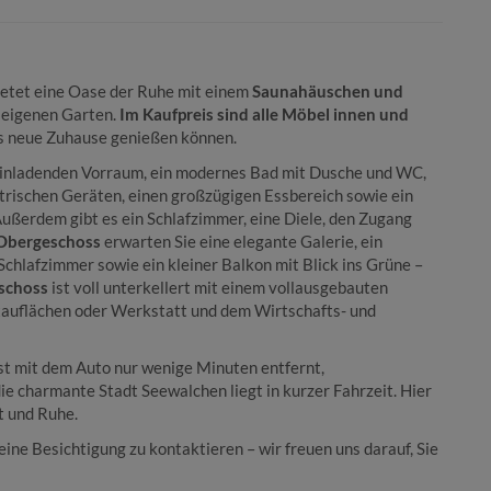
ietet eine Oase der Ruhe mit einem
Saunahäuschen und
 eigenen Garten.
Im Kaufpreis sind alle Möbel innen und
das neue Zuhause genießen können.
inladenden Vorraum, ein modernes Bad mit Dusche und WC,
trischen Geräten, einen großzügigen Essbereich sowie ein
ßerdem gibt es ein Schlafzimmer, eine Diele, den Zugang
Obergeschoss
erwarten Sie eine elegante Galerie, ein
lafzimmer sowie ein kleiner Balkon mit Blick ins Grüne –
eschoss
ist voll unterkellert mit einem vollausgebauten
tauflächen oder Werkstatt und dem Wirtschafts- und
ist mit dem Auto nur wenige Minuten entfernt,
ie charmante Stadt Seewalchen liegt in kurzer Fahrzeit. Hier
t und Ruhe.
eine Besichtigung zu kontaktieren – wir freuen uns darauf, Sie