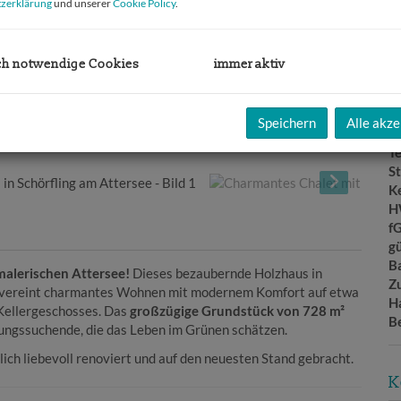
N
zerklärung
und unserer
Cookie Policy
.
F
W
G
ch notwendige Cookies
immer aktiv
Ke
B
B
Speichern
Alle akze
W
T
St
Ke
H
f
gü
B
alerischen Attersee!
Dieses bezaubernde Holzhaus in
Z
aße, vereint charmantes Wohnen mit modernem Komfort auf etwa
H
Kellergeschosses. Das
großzügige Grundstück von 728 m²
B
lungssuchende, die das Leben im Grünen schätzen.
ch liebevoll renoviert und auf den neuesten Stand gebracht.
K