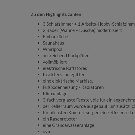
Zu den Highlights zählen:
3 Schlafzimmer + 1 Arbeits-Hobby-Schlafzimm
2 Bäder (Wanne + Dusche) modernisiert
Einbauküche
Saunahaus
Whirlpool
ausreichend Parkplätze
vollmöbliert
elektrische Raffstores
Insektenschutzgitter,
eine elektrische Markise,
Fußbodenheizung / Radiatoren
Klimaanlage
3-fach verglaste Fenster, die für ein angeneh
der Kellerraum wurde ausgebaut, um zusätzli
für höchsten Komfort sorgen eine effiziente
ein Rasenroboter
eine Grandawasseranlage
uvm.