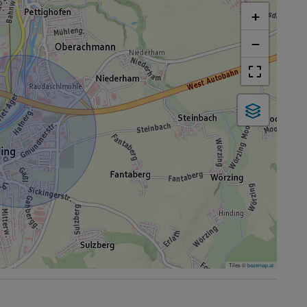
+
−
Tiles ©
basemap.at