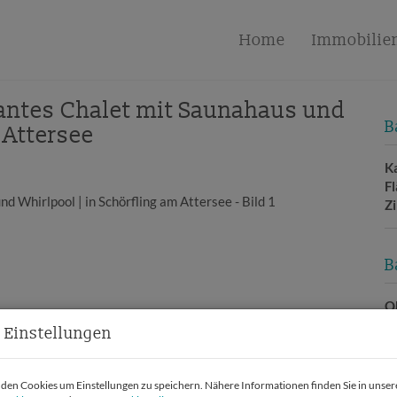
Home
Immobilie
mantes Chalet mit Saunahaus und
B
 Attersee
K
F
Z
B
O
Z
 Einstellungen
V
O
K
en Cookies um Einstellungen zu speichern. Nähere Informationen finden Sie in unser