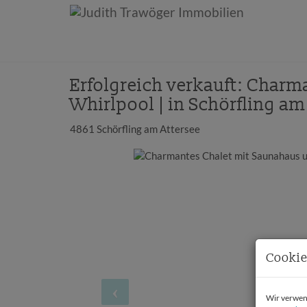
Erfolgreich verkauft: Char
Whirlpool | in Schörfling am
4861 Schörfling am Attersee
Cookie
Wir verwend