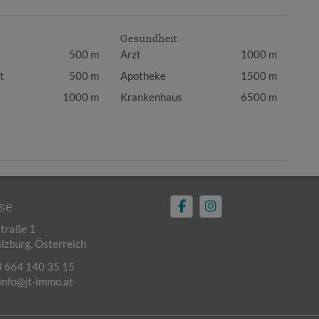
Gesundheit
500 m
Arzt
1000 m
t
500 m
Apotheke
1500 m
1000 m
Krankenhaus
6500 m
se
traße 1
lzburg, Österreich
 664 140 35 15
info@jt-immo.at