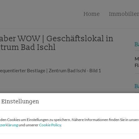
Home
Immobilie
n aber WOW | Geschäftslokal in
B
ntrum Bad Ischl
Mi
F
B
O
 Einstellungen
V
O
en Cookies um Einstellungen zu speichern. Nähere Informationen finden Sie in unser
Mi
zerklärung
und unserer
Cookie Policy
.
N
F