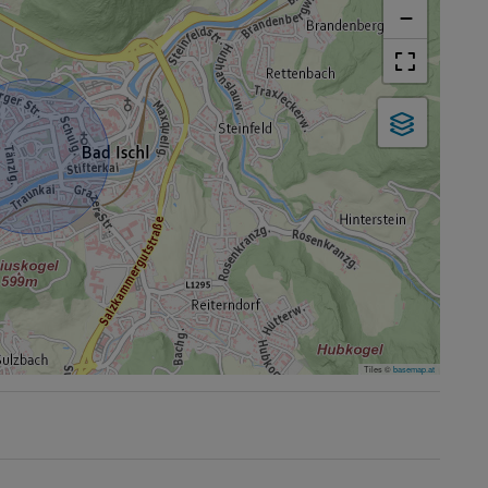
−
Tiles ©
basemap.at