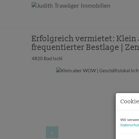
Erfolgreich vermietet: Klei
frequentierter Bestlage | Ze
4820 Bad Ischl
Cookie
Wir verwend
Datenschut