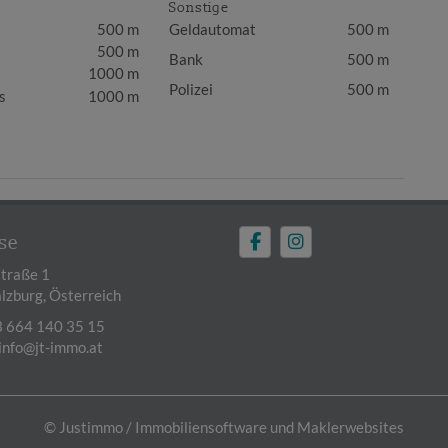
Sonstige
500 m
Geldautomat
500 m
500 m
Bank
500 m
1000 m
Polizei
500 m
s
1000 m
se
traße 1
lzburg, Österreich
 664 140 35 15
info@jt-immo.at
©
Justimmo / Immobiliensoftware und Maklerwebsites