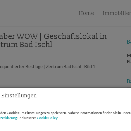
Home
Immobilie
n aber WOW | Geschäftslokal in
B
ntrum Bad Ischl
Mi
F
B
O
 Einstellungen
V
O
en Cookies um Einstellungen zu speichern. Nähere Informationen finden Sie in unser
Mi
zerklärung
und unserer
Cookie Policy
.
N
F