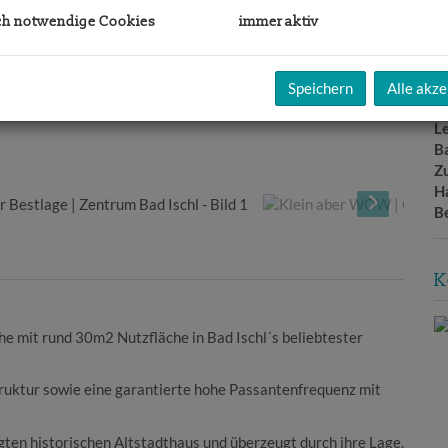
N
ch notwendige Cookies
immer aktiv
V
W
H
gü
Speichern
Alle akze
B
L
B
Z
H
B
K
he mit rund 30m2 Nutzfläche in Bad Ischl´s beliebtester
truktur sowie eine garantierte hohe Passantenfrequenz mit
gten historischen Altstadthaus und überzeugt durch ihre Lage.