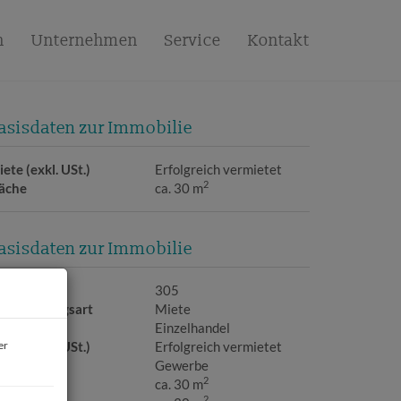
n
Unternehmen
Service
Kontakt
asisdaten zur Immobilie
ete (exkl. USt.)
Erfolgreich vermietet
2
läche
ca. 30 m
asisdaten zur Immobilie
bjektnr.
305
ermarktungsart
Miete
bjektart
Einzelhandel
er
ete (exkl. USt.)
Erfolgreich vermietet
utzungsart
Gewerbe
2
läche
ca. 30 m
2