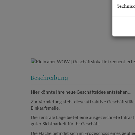
Technis
Beschreibung
Hier könnte Ihre neue Geschäftsidee entstehen...
Zur Vermietung steht diese attraktive Geschäftsfläc
Einkaufsmeile.
Die zentrale Lage bietet eine ausgezeichnete Infras
guter Sichtbarkeit für Ihr Geschäft.
Die Fläche befindet sich im Erdgeschoss eines gepfle