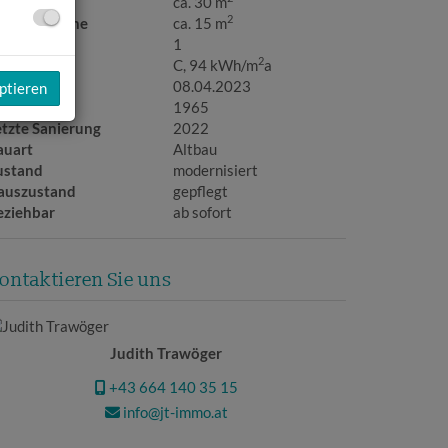
utzfläche
ca. 30 m
2
erkaufsfläche
ca. 15 m
C
1
2
WB
C, 94 kWh/m
a
ltig bis
08.04.2023
ptieren
aujahr
1965
etzte Sanierung
2022
auart
Altbau
ustand
modernisiert
auszustand
gepflegt
eziehbar
ab sofort
ontaktieren Sie uns
Judith Trawöger
+43 664 140 35 15
info@jt-immo.at