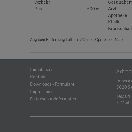
Verkehr
Gesundheit
Bus
500 m
Arzt
Apotheke
Klinik
Krankenhau
Angaben Entfernung Luftlinie / Quelle: OpenStreetMap
Immobilien
Adres
Kontakt
Imbergs
Downloads - Formulare
5020 Sa
Impressum
Tel.:
043
Datenschutzinformation
E-Mail: