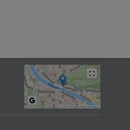
Leaflet
|
Tiles ©
basemap.at