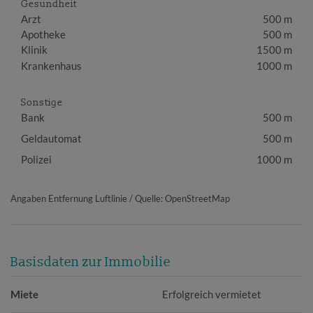
Gesundheit
Arzt
500 m
Apotheke
500 m
Klinik
1500 m
Krankenhaus
1000 m
Sonstige
Bank
500 m
Geldautomat
500 m
Polizei
1000 m
Angaben Entfernung Luftlinie / Quelle: OpenStreetMap
Basisdaten zur Immobilie
Miete
Erfolgreich vermietet