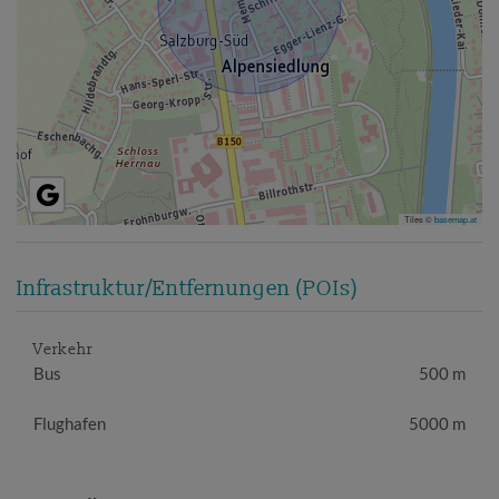
Tiles ©
basemap.at
Infrastruktur/Entfernungen (POIs)
Verkehr
Bus
500 m
Flughafen
5000 m