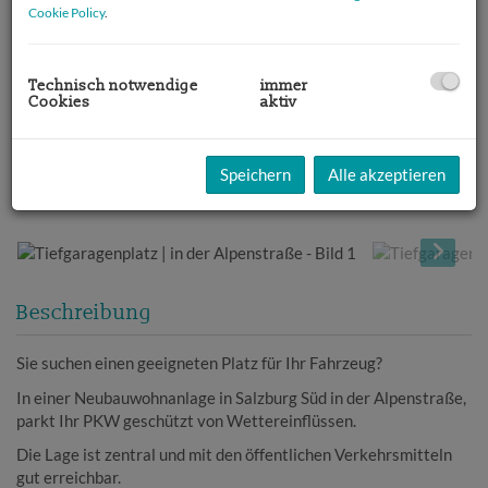
Cookie Policy
.
Technisch notwendige
immer
Cookies
aktiv
Speichern
Alle akzeptieren
Beschreibung
Sie suchen einen geeigneten Platz für Ihr Fahrzeug?
In einer Neubauwohnanlage in Salzburg Süd in der Alpenstraße,
parkt Ihr PKW geschützt von Wettereinflüssen.
Die Lage ist zentral und mit den öffentlichen Verkehrsmitteln
gut erreichbar.