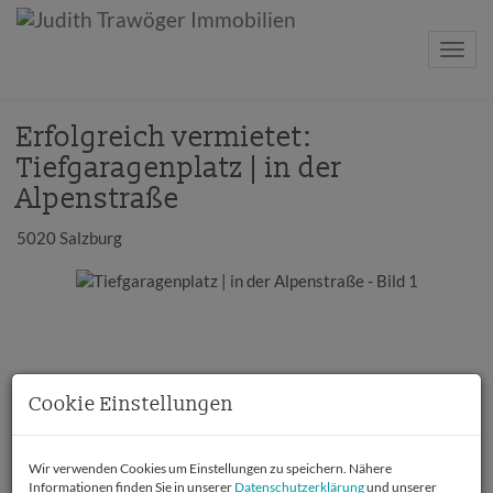
Navig
Erfolgreich vermietet:
Tiefgaragenplatz | in der
Alpenstraße
5020 Salzburg
Cookie Einstellungen
Wir verwenden Cookies um Einstellungen zu speichern. Nähere
Informationen finden Sie in unserer
Datenschutzerklärung
und unserer