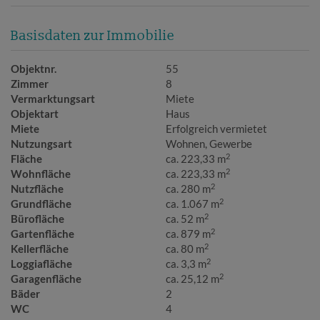
Basisdaten zur Immobilie
Objektnr.
55
Zimmer
8
Vermarktungsart
Miete
Objektart
Haus
Miete
Erfolgreich vermietet
Nutzungsart
Wohnen
Gewerbe
2
Fläche
ca. 223,33 m
2
Wohnfläche
ca. 223,33 m
2
Nutzfläche
ca. 280 m
2
Grundfläche
ca. 1.067 m
2
Bürofläche
ca. 52 m
2
Gartenfläche
ca. 879 m
2
Kellerfläche
ca. 80 m
2
Loggiafläche
ca. 3,3 m
2
Garagenfläche
ca. 25,12 m
Bäder
2
WC
4