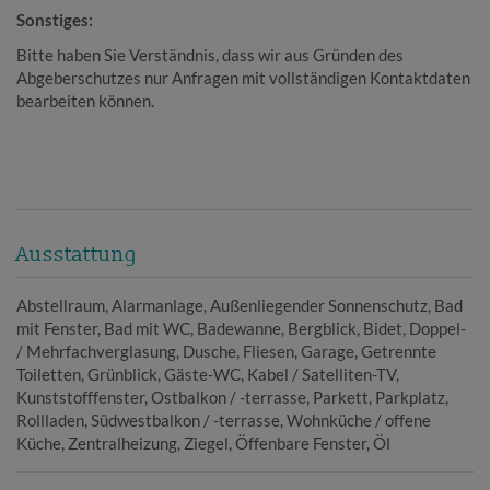
Sonstiges:
Bitte haben Sie Verständnis, dass wir aus Gründen des
Abgeberschutzes nur Anfragen mit vollständigen Kontaktdaten
bearbeiten können.
Ausstattung
Abstellraum
Alarmanlage
Außenliegender Sonnenschutz
Bad
mit Fenster
Bad mit WC
Badewanne
Bergblick
Bidet
Doppel-
/ Mehrfachverglasung
Dusche
Fliesen
Garage
Getrennte
Toiletten
Grünblick
Gäste-WC
Kabel / Satelliten-TV
Kunststofffenster
Ostbalkon / -terrasse
Parkett
Parkplatz
Rollladen
Südwestbalkon / -terrasse
Wohnküche / offene
Küche
Zentralheizung
Ziegel
Öffenbare Fenster
Öl