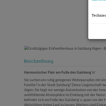
Technis
Beschreibung
Harmonischer Flair am Fuße des Gaisberg´s!
Sie suchen ein ruhig gelegenes Wohnparadies mit ein
Familie? in der Stadt Salzburg? Diese Liegenschaft bef
Aigen. Sie liegt nur wenige Autominuten von der Inn
wohlfühlende Atmosphäre im Einklang mit der Natur.
befindet sich am Fuße des Gaisberg´s, quasi vor der 
Aktivitäten freien Lauf zu lassen. Weiters sind Eink