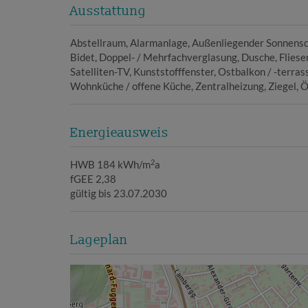
Ausstattung
Abstellraum
Alarmanlage
Außenliegender Sonnens
Bidet
Doppel- / Mehrfachverglasung
Dusche
Fliese
Satelliten-TV
Kunststofffenster
Ostbalkon / -terras
Wohnküche / offene Küche
Zentralheizung
Ziegel
Ö
Energieausweis
2
HWB
184 kWh/m
a
fGEE
2,38
gültig bis
23.07.2030
Lageplan