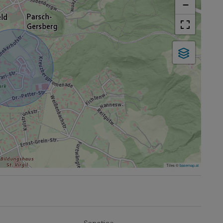
−
Tiles ©
basemap.at