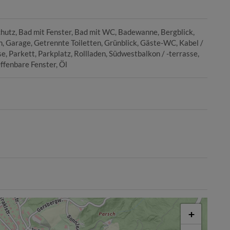
chutz
Bad mit Fenster
Bad mit WC
Badewanne
Bergblick
n
Garage
Getrennte Toiletten
Grünblick
Gäste-WC
Kabel /
se
Parkett
Parkplatz
Rollladen
Südwestbalkon / -terrasse
ffenbare Fenster
Öl
+