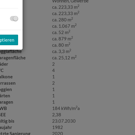
utzungsart
Wohnen
Gewerbe
2
läche
ca. 223,33 m
2
ohnfläche
ca. 223,33 m
2
utzfläche
ca. 280 m
2
rundfläche
ca. 1.067 m
2
ürofläche
ca. 52 m
2
artenfläche
ca. 879 m
ptieren
2
llerfläche
ca. 80 m
2
oggiafläche
ca. 3,3 m
2
aragenfläche
ca. 25,12 m
äder
2
C
4
alkone
1
errassen
2
oggien
1
ärten
1
aragen
1
2
WB
184 kWh/m
a
GEE
2,38
ltig bis
23.07.2030
aujahr
1982
etzte Sanierung
2020