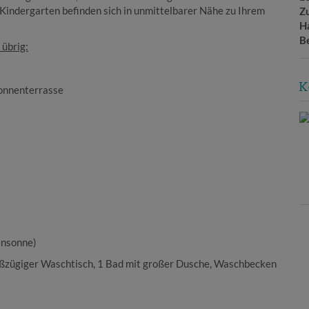
 Kindergarten befinden sich in unmittelbarer Nähe zu Ihrem
Z
H
B
übrig:
K
Sonnenterrasse
ensonne)
oßzügiger Waschtisch, 1 Bad mit großer Dusche, Waschbecken