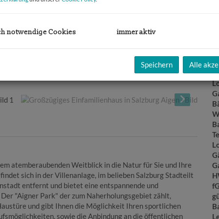
N
F
W
N
ch notwendige Cookies
immer aktiv
G
B
G
Speichern
Alle akze
Ke
L
G
B
W
B
T
L
G
em atemberaubenden Weitblick in die Natur für Sie und Ihre
G
indet sich in der Villenanlage, im belieben Salzburg Stadteilt
H
enstadt entfernt und bietet eine entspannende und
f
 Der "Aigner Park" der zum Naherholungsgebiet zählt,
gü
Haustüre und gibt Ihnen die Möglichkeit Ihren sportlichen
B
aufsmöglichkeiten, sowie die Anbindung an die öffentlichen
L