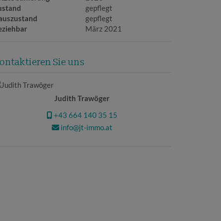
ustand
gepflegt
auszustand
gepflegt
eziehbar
März 2021
ontaktieren Sie uns
Judith Trawöger
+43 664 140 35 15
info@jt-immo.at