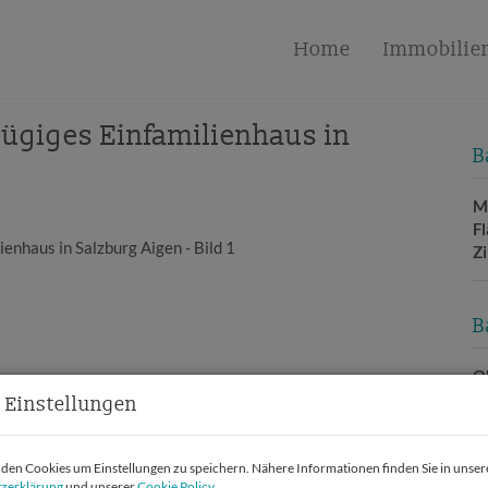
Home
Immobilie
zügiges Einfamilienhaus in
B
M
F
Z
B
O
Z
 Einstellungen
V
O
M
en Cookies um Einstellungen zu speichern. Nähere Informationen finden Sie in unser
zerklärung
und unserer
Cookie Policy
.