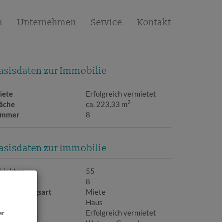
n
Unternehmen
Service
Kontakt
asisdaten zur Immobilie
iete
Erfolgreich vermietet
2
läche
ca. 223,33 m
immer
8
asisdaten zur Immobilie
bjektnr.
55
immer
8
ermarktungsart
Miete
bjektart
Haus
iete
Erfolgreich vermietet
er