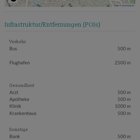
Tiles ©
basemap.at
Infrastruktur/Entfernungen (POIs)
Verkehr
Bus
500 m
Flughafen
2500 m
Gesundheit
Arzt
500 m
Apotheke
500 m
Klinik
1000 m
Krankenhaus
500 m
Sonstige
Bank
500 m