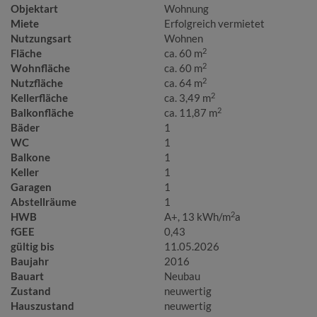
Objektart
Wohnung
Miete
Erfolgreich vermietet
Nutzungsart
Wohnen
2
Fläche
ca. 60 m
2
Wohnfläche
ca. 60 m
2
Nutzfläche
ca. 64 m
2
Kellerfläche
ca. 3,49 m
2
Balkonfläche
ca. 11,87 m
Bäder
1
WC
1
Balkone
1
Keller
1
Garagen
1
Abstellräume
1
2
HWB
A+, 13 kWh/m
a
fGEE
0,43
gültig bis
11.05.2026
Baujahr
2016
Bauart
Neubau
Zustand
neuwertig
Hauszustand
neuwertig