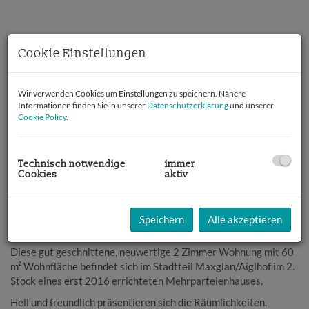
Cookie Einstellungen
Wir verwenden Cookies um Einstellungen zu speichern. Nähere
Informationen finden Sie in unserer
Datenschutzerklärung
und unserer
Cookie Policy
.
Technisch notwendige
immer
Cookies
aktiv
Beschreibung
Speichern
Alle akzeptieren
Absolutes Wohnvergnügen für anspruchsvolle Singles oder Paare!
Diese gut geschnittene, neuwertige 2 Zimmer Wohnung mit 60
m² Wohnfläche befindet sich im Stadtteil Maxglan/Aiglhof im 2.
Stock eines erst 2016 errichteten Mehrparteienhauses.
Hell und freundlich präsentieren sich die Räumlichkeiten.