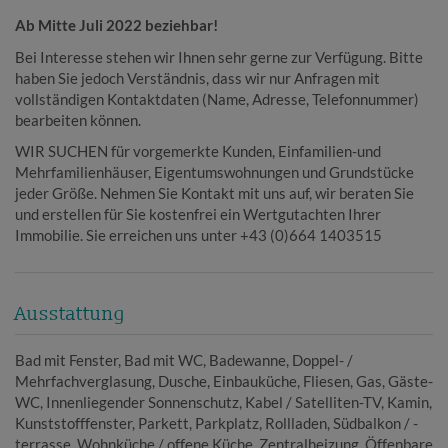
Ab Mitte Juli 2022 beziehbar!
Bei Interesse stehen wir Ihnen sehr gerne zur Verfügung. Bitte
haben Sie jedoch Verständnis, dass wir nur Anfragen mit
vollständigen Kontaktdaten (Name, Adresse, Telefonnummer)
bearbeiten können.
WIR SUCHEN für vorgemerkte Kunden, Einfamilien-und
Mehrfamilienhäuser, Eigentumswohnungen und Grundstücke
jeder Größe. Nehmen Sie Kontakt mit uns auf, wir beraten Sie
und erstellen für Sie kostenfrei ein Wertgutachten Ihrer
Immobilie. Sie erreichen uns unter +43 (0)664 1403515
Ausstattung
Bad mit Fenster
Bad mit WC
Badewanne
Doppel- /
Mehrfachverglasung
Dusche
Einbauküche
Fliesen
Gas
Gäste-
WC
Innenliegender Sonnenschutz
Kabel / Satelliten-TV
Kamin
Kunststofffenster
Parkett
Parkplatz
Rollladen
Südbalkon / -
terrasse
Wohnküche / offene Küche
Zentralheizung
Öffenbare