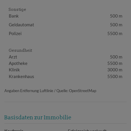
Sonstige
Bank
500 m
Geldautomat
500 m
Polizei
5500 m
Gesundheit
Arzt
500 m
Apotheke
5500 m
Klinik
3000 m
Krankenhaus
5500 m
Angaben Entfernung Luftlinie / Quelle: OpenStreetMap
Basisdaten zur Immobilie
Kaufpreis
Erfolgreich verkauft