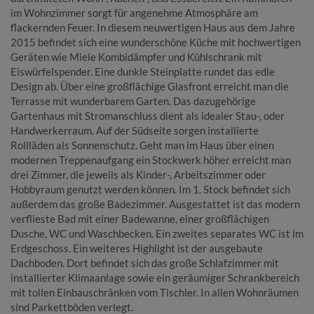
im Wohnzimmer sorgt für angenehme Atmosphäre am
flackernden Feuer. In diesem neuwertigen Haus aus dem Jahre
2015 befindet sich eine wunderschöne Küche mit hochwertigen
Geräten wie Miele Kombidämpfer und Kühlschrank mit
Eiswürfelspender. Eine dunkle Steinplatte rundet das edle
Design ab. Über eine großflächige Glasfront erreicht man die
Terrasse mit wunderbarem Garten. Das dazugehörige
Gartenhaus mit Stromanschluss dient als idealer Stau-, oder
Handwerkerraum. Auf der Südseite sorgen installierte
Rollläden als Sonnenschutz. Geht man im Haus über einen
modernen Treppenaufgang ein Stockwerk höher erreicht man
drei Zimmer, die jeweils als Kinder-, Arbeitszimmer oder
Hobbyraum genutzt werden können. Im 1. Stock befindet sich
außerdem das große Badezimmer. Ausgestattet ist das modern
verflieste Bad mit einer Badewanne, einer großflächigen
Dusche, WC und Waschbecken. Ein zweites separates WC ist im
Erdgeschoss. Ein weiteres Highlight ist der ausgebaute
Dachboden. Dort befindet sich das große Schlafzimmer mit
installierter Klimaanlage sowie ein geräumiger Schrankbereich
mit tollen Einbauschränken vom Tischler. In allen Wohnräumen
sind Parkettböden verlegt.