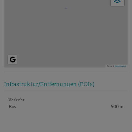
Tiles ©
basemap.at
Infrastruktur/Entfernungen (POIs)
Verkehr
Bus
500 m