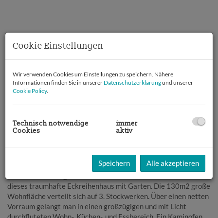
Cookie Einstellungen
Wir verwenden Cookies um Einstellungen zu speichern. Nähere
Informationen finden Sie in unserer
Datenschutzerklärung
und unserer
Cookie Policy
.
Technisch notwendige
immer
Cookies
aktiv
Beschreibung
Speichern
Alle akzeptieren
Auf einer Gesamtgrundfläche von ca. 213m2 befindet sich
dieses traumhafte Eckreihenhaus mit Garten. Die 130m2 große
Wohnfläche verteilt sich auf 3. Stockwerken. Über einen netten
Vorraum gelangt man in einen großzügigen und mit Licht
durchfluteten Wohn-, Küchen-, und Essbereich. Ein Kaminofen