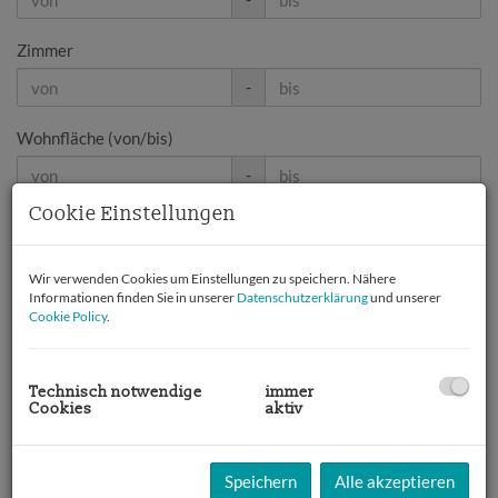
Zimmer
-
Wohnfläche (von/bis)
-
Cookie Einstellungen
Weitere Suchoptionen
Filter zurücksetzen
Suchen
Wir verwenden Cookies um Einstellungen zu speichern. Nähere
Informationen finden Sie in unserer
Datenschutzerklärung
und unserer
Cookie Policy
.
Unsere aktuellen Objekte
Technisch notwendige
immer
Cookies
aktiv
Es wurden keine Immobilien für diese Suchkriterien
Speichern
Alle akzeptieren
gefunden.