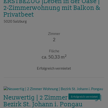
ERSTBEZUG |Leben in der Oase |
2-Zimmerwohnung mit Balkon &
Privatbeet
5020 Salzburg
Zimmer
2
Fläche
2
ca. 50,33 m
Erfolgreich vermietet
Neuwertig | 2 Zimmer Wohnung |
Erfolgreich vermietet
Bezirk St. Johann i. Pongau