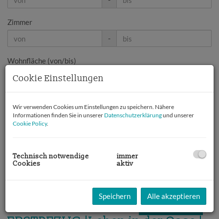
Zimmer
-
Wohnfläche (von/bis)
-
Cookie Einstellungen
Weitere Suchoptionen
Wir verwenden Cookies um Einstellungen zu speichern. Nähere
Informationen finden Sie in unserer
Datenschutzerklärung
und unserer
Filter zurücksetzen
Suchen
Cookie Policy
.
Technisch notwendige
immer
Cookies
5
6
7
8
9
aktiv
Speichern
Alle akzeptieren
Erfolgreich vermietet